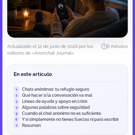
Actualizado el 12 de junio de 2026 por los
6 minutos
editores de «Anonchat Journal»
En este artículo
Chats anónimos: tu refugio seguro
1
Qué hacer si la conversación va mal
2
Líneas de ayuda y apoyo en crisis
3
Algunas palabras sobre seguridad
4
Cuando el chat anónimo no es suficiente
5
Y si simplemente no tienes fuerzas ni para escribir
6
Resumen
7