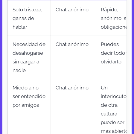
Solo tristeza,
Chat anónimo
Rápido,
ganas de
anónimo, sin
hablar
obligaciones
Necesidad de
Chat anónimo
Puedes
desahogarse
decir todo y
sin cargar a
olvidarlo
nadie
Miedo a no
Chat anónimo
Un
ser entendido
interlocutor
por amigos
de otra
cultura
puede ser
más abierto