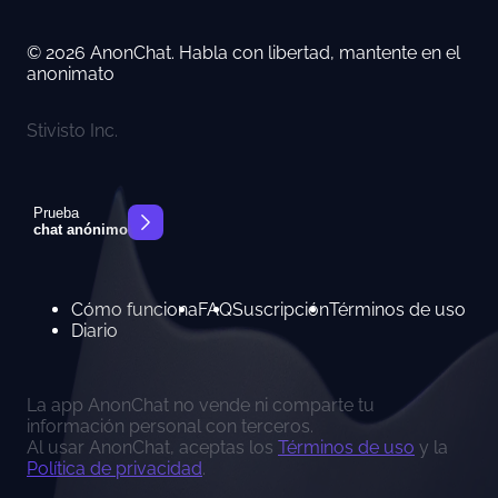
© 2026 AnonChat. Habla con libertad, mantente en el
anonimato
Stivisto Inc.
Prueba
chat anónimo
Cómo funciona
FAQ
Suscripción
Términos de uso
Diario
La app AnonChat no vende ni comparte tu
información personal con terceros.
Al usar AnonChat, aceptas los
Términos de uso
y la
Política de privacidad
.