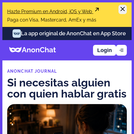
Hazte Premium en Android, iOS y Web
Paga con Visa, Mastercard, AmEx y más
La app original de AnonChat en App Store
La a
Login
ANONCHAT JOURNAL
Si necesitas alguien
con quien hablar gratis