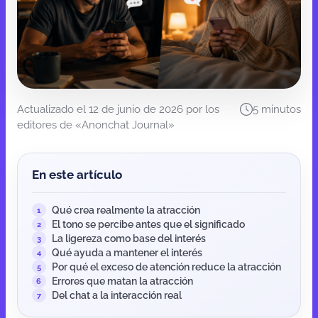
Actualizado el 12 de junio de 2026 por los
5 minutos
editores de «Anonchat Journal»
En este artículo
Qué crea realmente la atracción
1
El tono se percibe antes que el significado
2
La ligereza como base del interés
3
Qué ayuda a mantener el interés
4
Por qué el exceso de atención reduce la atracción
5
Errores que matan la atracción
6
Del chat a la interacción real
7