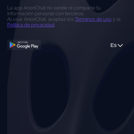
La app AnonChat no vende ni comparte tu
información personal con terceros.
Al usar AnonChat, aceptas los
Términos de uso
y la
Política de privacidad
.
Es
normas de Apple
Continuar con Google
Puedes usar SoChat como app de iOS o usar
AnonChat en la web.
Continuar con Apple